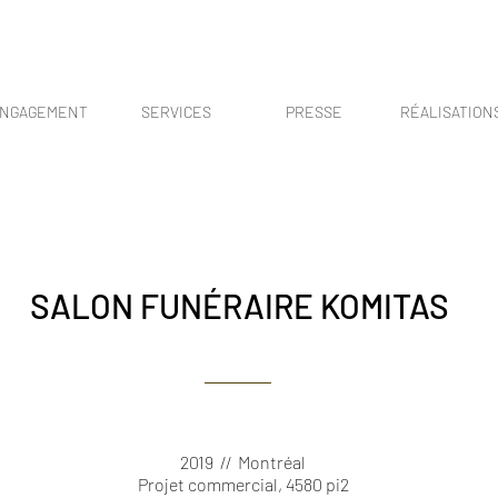
NGAGEMENT
SERVICES
PRESSE
RÉALISATION
SALON FUNÉRAIRE KOMITAS
2019 // Montréal
Projet commercial, 4580 pi2